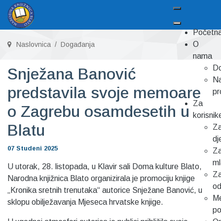
Početn
O
Naslovnica
Događanja
nama
Do
Snježana Banović
Na
predstavila svoje memoare
pr
Za
o Zagrebu osamdesetih u
korisnik
Blatu
Z
dj
07 Studeni 2025
Z
m
U utorak, 28. listopada, u Klavir sali Doma kulture Blato,
Z
Narodna knjižnica Blato organizirala je promociju knjige
od
„Kronika sretnih trenutaka“ autorice Snježane Banović, u
Me
sklopu obilježavanja Mjeseca hrvatske knjige.
p