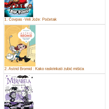
1. Čovpas -Veli Jože: Početak
2. Astrid Bromid : Kako raskrinkati zubić mišića