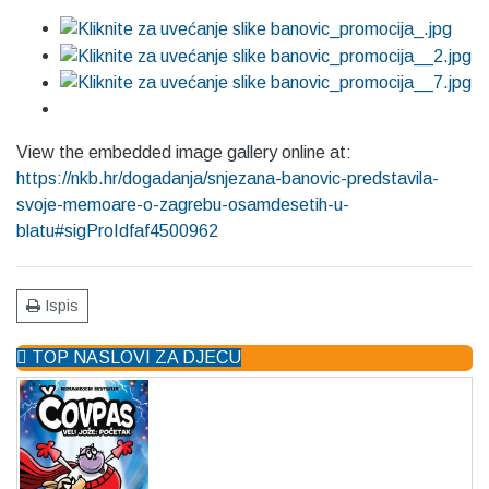
View the embedded image gallery online at:
https://nkb.hr/dogadanja/snjezana-banovic-predstavila-
svoje-memoare-o-zagrebu-osamdesetih-u-
blatu#sigProIdfaf4500962
Ispis
TOP NASLOVI ZA DJECU