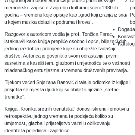
U ugodnoj atmosferi autorica je publici približila svoje
On
memoarske zapise o Zagrebu i kulturnoj sceni 1980-ih
pr
godina – vremenu koje opisuje kao „grad koji izranja iz sna,
Po
u kojem muzika dolazi iz podruma i krova“.
b
Događa
Razgovor s autoricom vodila je prof. Tončica Farac,
Kontakt
istaknuvši kako knjiga prepliće osobno i opće, bilježeći duh
Katalog
jednog razdoblja i promjene koje su obilježile tadašnje
društvo. Autorica je govorila o svom odrastanju, prvim
susretima s kazalištem, glazbom i umjetnošću te o važnosti
mladenačkog entuzijazma u vremenu društvenih previranja.
Tijekom večeri Snježana Banović čitala je odlomke iz knjige i
prisjetila se mjesta i ljudi koji su obilježili njezine „sretne
trenutke“.
Knjiga „Kronika sretnih trenutaka“ donosi iskrenu i emotivnu
retrospektivu jednog vremena te podsjeća koliko su
umjetnost, glazba i prijateljstvo važni u oblikovanju
identiteta pojedinca i zajednice.