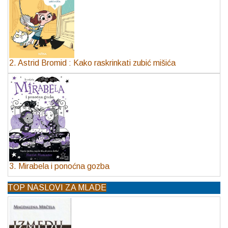
2. Astrid Bromid : Kako raskrinkati zubić mišića
3. Mirabela i ponoćna gozba
TOP NASLOVI ZA MLADE