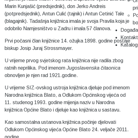
On
Marin Kunjašić (predsjednik), don Jerko Andreis
pr
(potpredsjednik), Antun Culić (tajnik) i Antun Cetinić Tale
Po
(blagajnik). Tadašnja knjižnica imala je svoja Pravila koja je
b
odobrilo Namjesništvo u Zadru i imala 57 članova.
Događa
Kontakt
Prvi počasni član knjižnice 14. ožujka 1898. godine postaje
Katalog
biskup Josip Juraj Strossmayer.
U vrijeme prvog svjetskog rata knjižnica nije radila zbog
ratnih neprilika. Pod imenom
Jugoslavenska čitaonica
obnovljen je njen rad 1921.godine.
U vrijeme SIZ-ovskog ustroja knjižnica djeluje pod imenom
Narodna knjižnica Blato, a Odlukom Općinskog vijeća od
11. studenog 1993. godine mijenja naziv u Narodna
knjižnica Općine Blato i djeluje kao knjižnica u sastavu.
Kao samostalna ustanova knjižnica počinje djelovati
Odlukom Općinskog vijeća Općine Blato 24. veljače 2011.
godine.