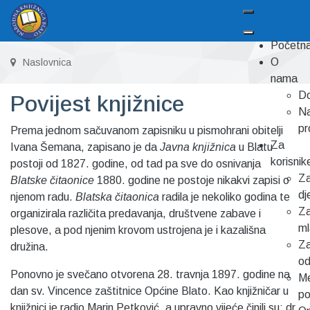
Početn
O
Naslovnica
nama
Do
Povijest knjižnice
Na
pr
Prema jednom sačuvanom zapisniku u pismohrani obitelji
Za
Ivana Šemana, zapisano je da
Javna knjižnica
u Blatu
korisnik
postoji od 1827. godine, od tad pa sve do osnivanja
Z
Blatske čitaonice
1880. godine ne postoje nikakvi zapisi o
dj
njenom radu.
Blatska čitaonica
radila je nekoliko godina te
Z
organizirala različita predavanja, društvene zabave i
m
plesove, a pod njenim krovom ustrojena je i kazališna
Z
družina.
od
Ponovno je svečano otvorena 28. travnja 1897. godine na
Me
dan sv. Vincence zaštitnice Općine Blato. Kao knjižničar u
p
knjižnici je radio Marin Petković, a upravno vijeće činili su: dr.