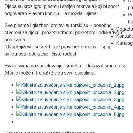
On
Djeca su kroz igru, pjesmu i smijeh otkrivala koji bi sport
pr
odgovarao Plavom konjiću – a možda i njima!
Po
b
Sve pjesme i glazbeni brojevi autorski su – posebno
Događa
stvoreni za djecu, prožeti ritmom, pokretom i edukativnim
Kontakt
porukama.
Katalog
Ovaj književni susret bio je pravi performans – spoj
umjetnosti, edukacije i čiste radosti.
Hvala svima na sudjelovanju i smijehu – dokazali smo da se
čitanje može (i treba!) živjeti svim osjetilima!