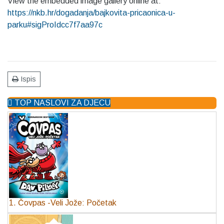
View the embedded image gallery online at:
https://nkb.hr/dogadanja/bajkovita-pricaonica-u-
parku#sigProIdcc7f7aa97c
Ispis
TOP NASLOVI ZA DJECU
1. Čovpas -Veli Jože: Početak