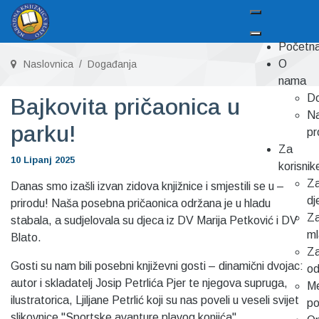
Početn
O
Naslovnica
Događanja
nama
Do
Bajkovita pričaonica u
Na
parku!
pr
Za
10 Lipanj 2025
korisnik
Z
Danas smo izašli izvan zidova knjižnice i smjestili se u –
dj
prirodu! Naša posebna pričaonica održana je u hladu
Z
stabala, a sudjelovala su djeca iz DV Marija Petković i DV
m
Blato.
Z
Gosti su nam bili posebni književni gosti – dinamični dvojac:
od
autor i skladatelj Josip Petrlića Pjer te njegova supruga,
Me
ilustratorica, Ljiljane Petrlić koji su nas poveli u veseli svijet
p
slikovnice "Sportske avanture plavog konjića".