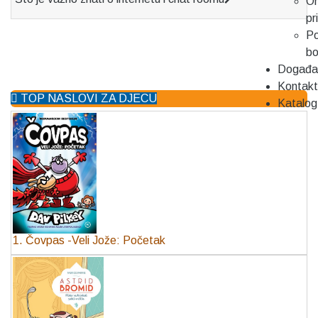
On
pr
Po
b
Događa
Kontakt
TOP NASLOVI ZA DJECU
Katalog
1. Čovpas -Veli Jože: Početak