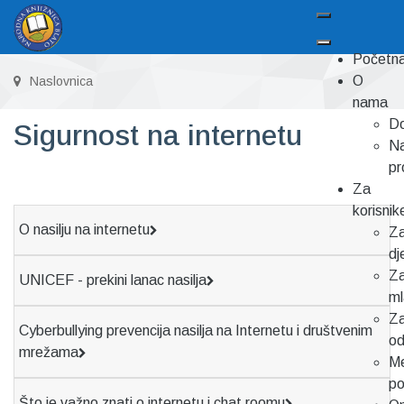
Početn
O
Naslovnica
nama
Do
Sigurnost na internetu
Na
pr
Za
korisnik
O nasilju na internetu
Z
dj
Z
UNICEF - prekini lanac nasilja
m
Z
Cyberbullying prevencija nasilja na Internetu i društvenim
od
mrežama
Me
p
Što je važno znati o internetu i chat roomu