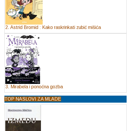
2. Astrid Bromid : Kako raskrinkati zubić mišića
3. Mirabela i ponoćna gozba
TOP NASLOVI ZA MLADE