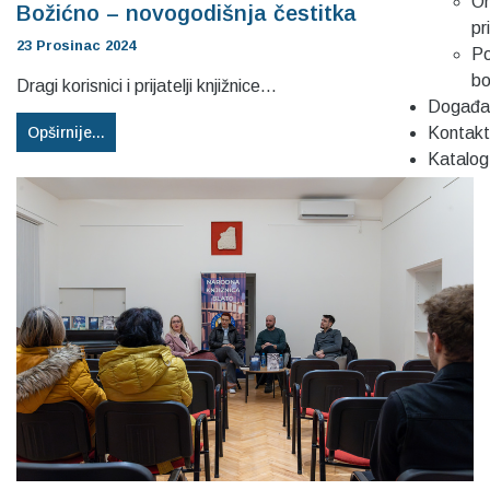
On
Božićno – novogodišnja čestitka
pr
23 Prosinac 2024
Po
b
Dragi korisnici i prijatelji knjižnice...
Događa
Opširnije...
Kontakt
Katalog