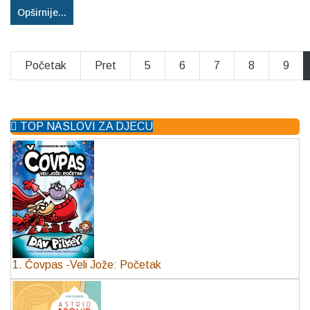
Opširnije...
Početak
Pret
5
6
7
8
9
TOP NASLOVI ZA DJECU
1. Čovpas -Veli Jože: Početak