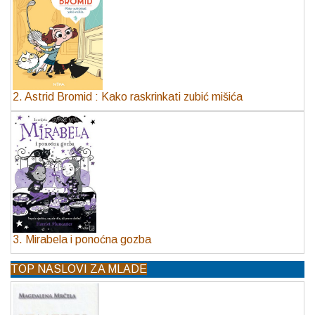
2. Astrid Bromid : Kako raskrinkati zubić mišića
3. Mirabela i ponoćna gozba
TOP NASLOVI ZA MLADE