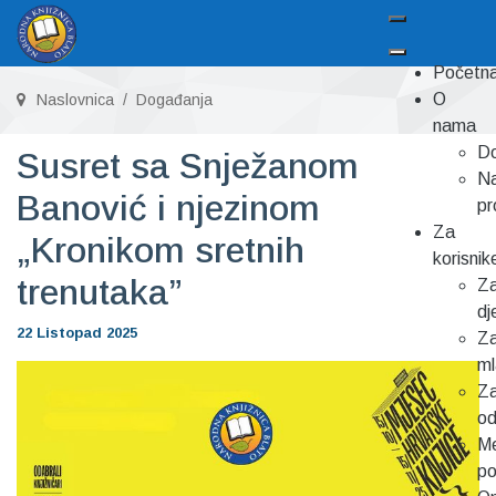
Početn
O
Naslovnica
Događanja
nama
Do
Susret sa Snježanom
Na
Banović i njezinom
pr
Za
„Kronikom sretnih
korisnik
trenutaka”
Z
dj
22 Listopad 2025
Z
m
Z
od
Me
p