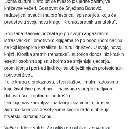
Doma kulture Blato bit će mjesto još jedne zanimljive
književne večeri. Gostovat će Snježana Banović,
redateljica, sveučilišna profesorica i spisateljica, koja će
predstaviti svoju novu knjigu „Kronika sretnih trenutaka”.
Snježana Banović poznata je po svojim angažiranim,
istraživačkim i emotivnim knjigama te po osebujnom načinu
na koji isprepliće kazalište, kulturu i društvo. U svojoj novoj
knjizi „Kronika sretnih trenutaka”, autorica donosi niz kratkih
eseja i osobnih zapisa u kojima se smjenjuju sjećanja,
promišljanja i portreti ljudi koji su obilježili njezin profesionalni
i privatni život.
To je knjiga o prolaznosti, stvaralaštvu i malim radostima
koje život čine posebnim – napisana s prepoznatljivom
duhovitošću, toplinom i britkošću.
Očekuje vas zanimljiva i nadahnjujuća večer u društvu
autorice koja već desetljećima svojim radom oblikuje
hrvatsku kulturnu scenu.
Večer u Klavir sali bit će prilika da publika iz prve ruke