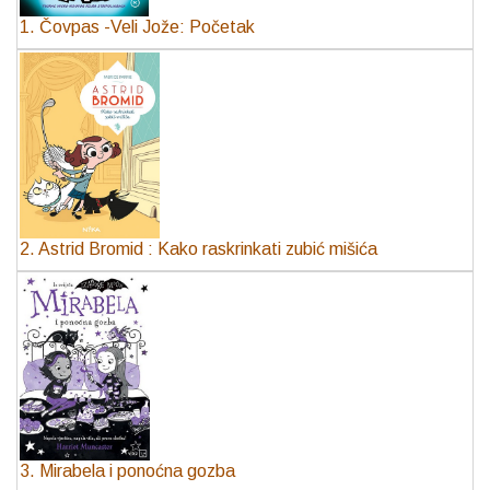
1. Čovpas -Veli Jože: Početak
2. Astrid Bromid : Kako raskrinkati zubić mišića
3. Mirabela i ponoćna gozba