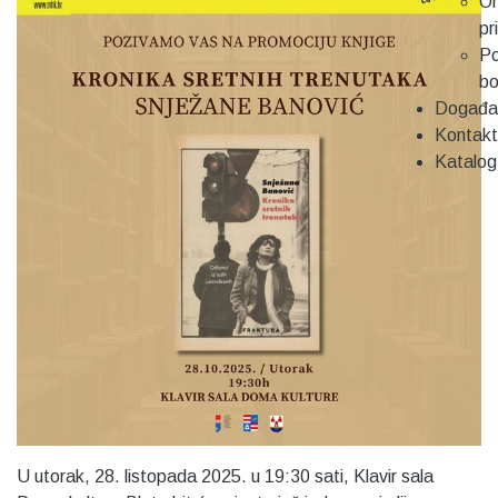
On
pr
Po
b
Događa
Kontakt
Katalog
U utorak, 28. listopada 2025. u 19:30 sati, Klavir sala