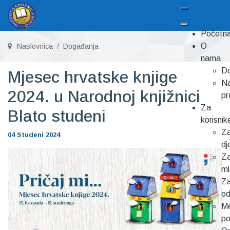
Početn
O
Naslovnica
Događanja
nama
Do
Mjesec hrvatske knjige
Na
2024. u Narodnoj knjižnici
pr
Za
Blato studeni
korisnik
Z
04 Studeni 2024
dj
Z
m
Z
od
Me
p