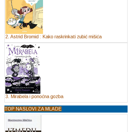
2. Astrid Bromid : Kako raskrinkati zubić mišića
3. Mirabela i ponoćna gozba
TOP NASLOVI ZA MLADE