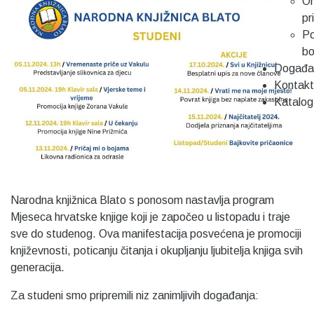
On
pr
Po
b
Događa
Kontakt
Katalog
Narodna knjižnica Blato s ponosom nastavlja program
Mjeseca hrvatske knjige koji je započeo u listopadu i traje
sve do studenog. Ova manifestacija posvećena je promociji
književnosti, poticanju čitanja i okupljanju ljubitelja knjiga svih
generacija.
Za studeni smo pripremili niz zanimljivih događanja: