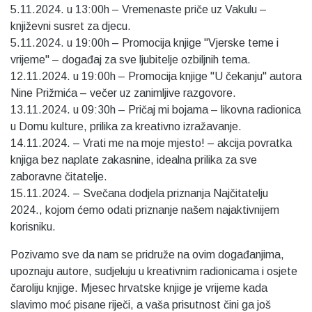
5.11.2024. u 13:00h – Vremenaste priče uz Vakulu –
književni susret za djecu.
5.11.2024. u 19:00h – Promocija knjige "Vjerske teme i
vrijeme" – događaj za sve ljubitelje ozbiljnih tema.
12.11.2024. u 19:00h – Promocija knjige "U čekanju" autora
Nine Prižmića – večer uz zanimljive razgovore.
13.11.2024. u 09:30h – Pričaj mi bojama – likovna radionica
u Domu kulture, prilika za kreativno izražavanje.
14.11.2024. – Vrati me na moje mjesto! – akcija povratka
knjiga bez naplate zakasnine, idealna prilika za sve
zaboravne čitatelje.
15.11.2024. – Svečana dodjela priznanja Najčitatelju
2024., kojom ćemo odati priznanje našem najaktivnijem
korisniku.
Pozivamo sve da nam se pridruže na ovim događanjima,
upoznaju autore, sudjeluju u kreativnim radionicama i osjete
čaroliju knjige. Mjesec hrvatske knjige je vrijeme kada
slavimo moć pisane riječi, a vaša prisutnost čini ga još